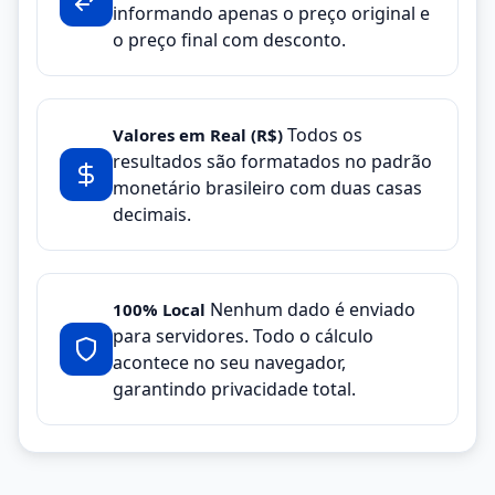
informando apenas o preço original e
o preço final com desconto.
Todos os
Valores em Real (R$)
resultados são formatados no padrão
monetário brasileiro com duas casas
decimais.
Nenhum dado é enviado
100% Local
para servidores. Todo o cálculo
acontece no seu navegador,
garantindo privacidade total.