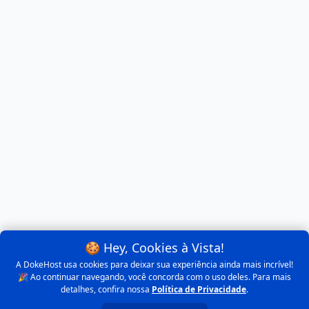
🍪 Hey, Cookies à Vista!
A DokeHost usa cookies para deixar sua experiência ainda mais incrível!
🎉 Ao continuar navegando, você concorda com o uso deles. Para mais
detalhes, confira nossa
Política de Privacidade
.