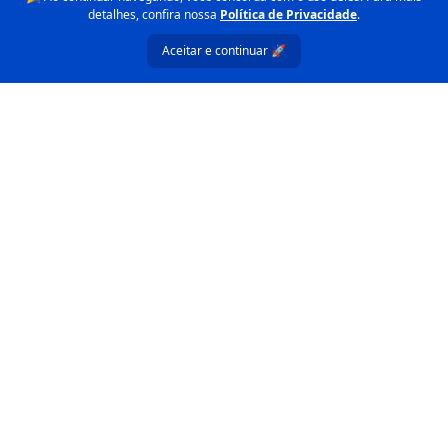
detalhes, confira nossa
Política de Privacidade
.
Aceitar e continuar 🚀
Ferramentas Relacionadas
Explore Outras Ferramentas
Confira outras ferramentas gratuitas que podem
complementar seu trabalho.