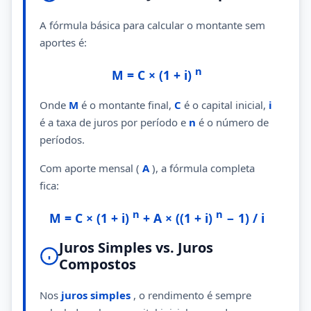
A fórmula básica para calcular o montante sem
aportes é:
n
M = C × (1 + i)
Onde
M
é o montante final,
C
é o capital inicial,
i
é a taxa de juros por período e
n
é o número de
períodos.
Com aporte mensal (
A
), a fórmula completa
fica:
n
n
M = C × (1 + i)
+ A × ((1 + i)
− 1) / i
Juros Simples vs. Juros
Compostos
Nos
juros simples
, o rendimento é sempre