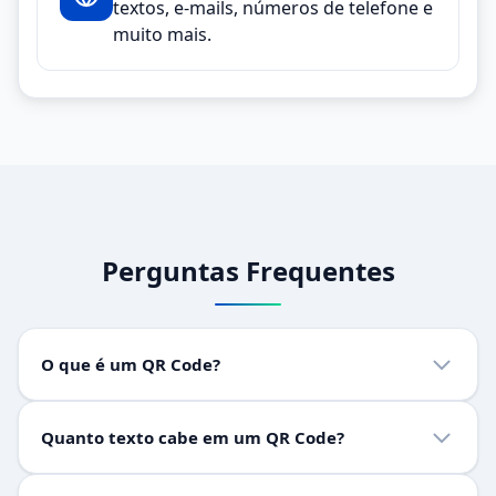
textos, e-mails, números de telefone e
muito mais.
Perguntas Frequentes
O que é um QR Code?
QR Code
(Quick Response Code) é um código de barras
Quanto texto cabe em um QR Code?
bidimensional que armazena informações como textos,
URLs, dados de contato e mais. Pode ser lido por câmeras
Um QR Code pode armazenar até
4.296 caracteres