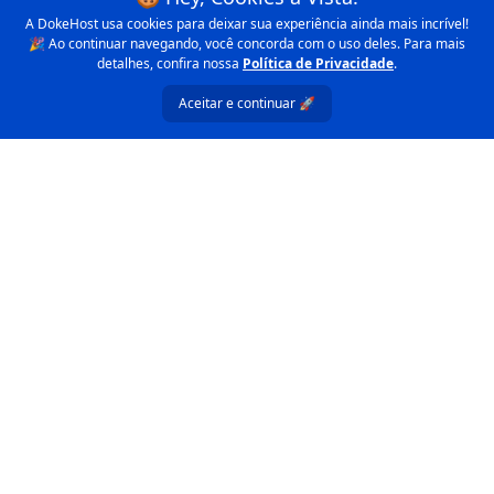
A DokeHost usa cookies para deixar sua experiência ainda mais incrível!
🎉 Ao continuar navegando, você concorda com o uso deles. Para mais
detalhes, confira nossa
Política de Privacidade
.
Aceitar e continuar 🚀
Ferramentas Relacionadas
Explore Outras Ferramentas
Confira outras ferramentas gratuitas que podem
complementar seu trabalho.