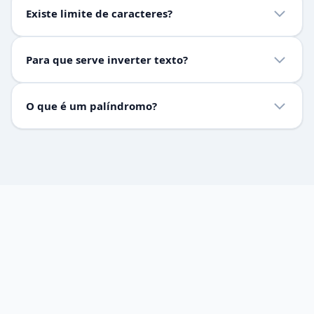
Existe limite de caracteres?
navegador. Nenhum texto digitado é enviado para
servidores externos. Seus dados permanecem
Não há limite fixo. A ferramenta processa o texto no
completamente privados.
Para que serve inverter texto?
próprio navegador, então funciona com textos de qualquer
tamanho.
Inverter texto é útil para criar efeitos visuais em redes
O que é um palíndromo?
sociais, resolver desafios de programação, verificar
palíndromos, gerar textos estilizados e em atividades
Palíndromo é uma palavra ou frase que lida de trás para
educativas de linguística.
frente é igual à original, ignorando espaços e pontuação.
Exemplos: 'ovo', 'arara', 'roma é amor'. Você pode usar esta
ferramenta para verificar palíndromos.