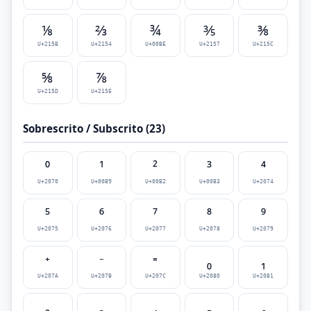
⅛
⅔
¾
⅗
⅜
U+215B
U+2154
U+00BE
U+2157
U+215C
⅝
⅞
U+215D
U+215E
Sobrescrito / Subscrito (23)
⁰
¹
²
³
⁴
U+2070
U+00B9
U+00B2
U+00B3
U+2074
⁵
⁶
⁷
⁸
⁹
U+2075
U+2076
U+2077
U+2078
U+2079
⁺
⁻
⁼
₀
₁
U+207A
U+207B
U+207C
U+2080
U+2081
₂
₃
₄
₅
₆