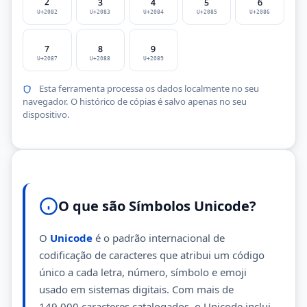
U+2082
U+2083
U+2084
U+2085
U+2086
₇
₈
₉
U+2087
U+2088
U+2089
Esta ferramenta processa os dados localmente no seu
navegador. O histórico de cópias é salvo apenas no seu
dispositivo.
O que são Símbolos Unicode?
O
Unicode
é o padrão internacional de
codificação de caracteres que atribui um código
único a cada letra, número, símbolo e emoji
usado em sistemas digitais. Com mais de
149.000 caracteres catalogados, o Unicode inclui