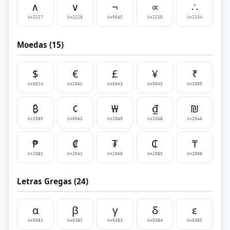
∧
∨
¬
∝
∴
U+2227
U+2228
U+00AC
U+221D
U+2234
Moedas (15)
$
€
£
¥
₹
U+0024
U+20AC
U+00A3
U+00A5
U+20B9
₿
¢
₩
₫
₪
U+20BF
U+00A2
U+20A9
U+20AB
U+20AA
₱
₡
₮
₵
₸
U+20B1
U+20A1
U+20AE
U+20B5
U+20B8
Letras Gregas (24)
α
β
γ
δ
ε
U+03B1
U+03B2
U+03B3
U+03B4
U+03B5