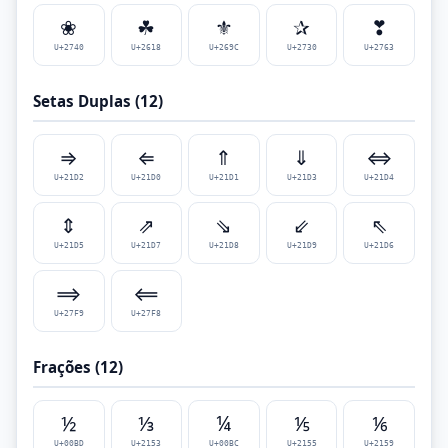
❀
☘
⚜
✰
❣
U+2740
U+2618
U+269C
U+2730
U+2763
Setas Duplas (12)
⇒
⇐
⇑
⇓
⇔
U+21D2
U+21D0
U+21D1
U+21D3
U+21D4
⇕
⇗
⇘
⇙
⇖
U+21D5
U+21D7
U+21D8
U+21D9
U+21D6
⟹
⟸
U+27F9
U+27F8
Frações (12)
½
⅓
¼
⅕
⅙
U+00BD
U+2153
U+00BC
U+2155
U+2159