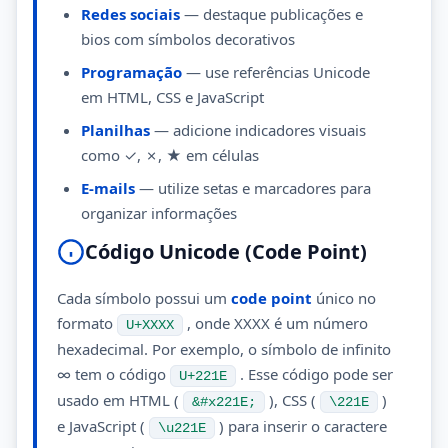
Redes sociais
— destaque publicações e
bios com símbolos decorativos
Programação
— use referências Unicode
em HTML, CSS e JavaScript
Planilhas
— adicione indicadores visuais
como ✓, ✗, ★ em células
E-mails
— utilize setas e marcadores para
organizar informações
Código Unicode (Code Point)
Cada símbolo possui um
code point
único no
formato
, onde XXXX é um número
U+XXXX
hexadecimal. Por exemplo, o símbolo de infinito
∞ tem o código
. Esse código pode ser
U+221E
usado em HTML (
), CSS (
)
&#x221E;
\221E
e JavaScript (
) para inserir o caractere
\u221E