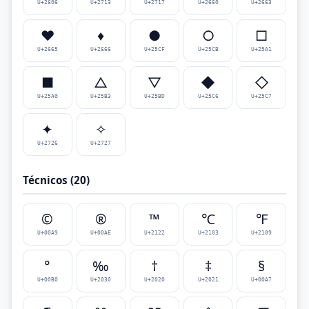
U+2606
U+2713
U+2717
U+2660
U+2663
♥
♦
●
○
□
U+2665
U+2666
U+25CF
U+25CB
U+25A1
■
△
▽
◆
◇
U+25A0
U+25B3
U+25BD
U+25C6
U+25C7
✦
✧
U+2726
U+2727
Técnicos (20)
©
®
™
℃
℉
U+00A9
U+00AE
U+2122
U+2103
U+2109
°
‰
†
‡
§
U+00B0
U+2030
U+2020
U+2021
U+00A7