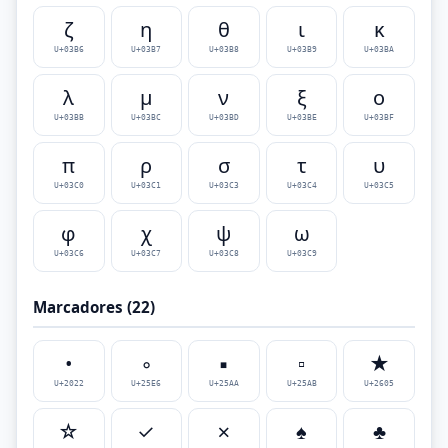
ζ
η
θ
ι
κ
U+03B6
U+03B7
U+03B8
U+03B9
U+03BA
λ
μ
ν
ξ
ο
U+03BB
U+03BC
U+03BD
U+03BE
U+03BF
π
ρ
σ
τ
υ
U+03C0
U+03C1
U+03C3
U+03C4
U+03C5
φ
χ
ψ
ω
U+03C6
U+03C7
U+03C8
U+03C9
Marcadores (22)
•
◦
▪
▫
★
U+2022
U+25E6
U+25AA
U+25AB
U+2605
☆
✓
✗
♠
♣