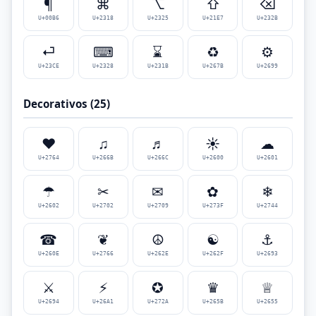
¶
⌘
⌥
⇧
⌫
U+00B6
U+2318
U+2325
U+21E7
U+232B
⏎
⌨
⌛
♻
⚙
U+23CE
U+2328
U+231B
U+267B
U+2699
Decorativos (25)
❤
♫
♬
☀
☁
U+2764
U+266B
U+266C
U+2600
U+2601
☂
✂
✉
✿
❄
U+2602
U+2702
U+2709
U+273F
U+2744
☎
❦
☮
☯
⚓
U+260E
U+2766
U+262E
U+262F
U+2693
⚔
⚡
✪
♛
♕
U+2694
U+26A1
U+272A
U+265B
U+2655