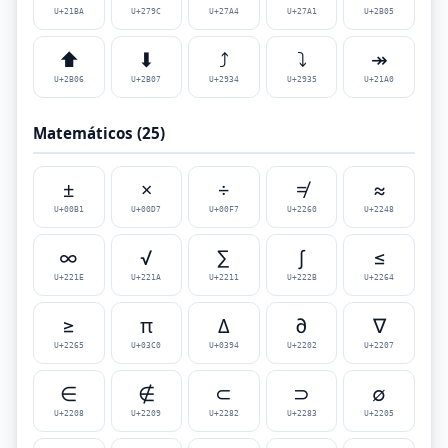
U+21BA
U+279C
U+27A4
U+27A1
U+2B05
⬆
⬇
⤴
⤵
↠
U+2B06
U+2B07
U+2934
U+2935
U+21A0
Matemáticos (25)
±
×
÷
≠
≈
U+00B1
U+00D7
U+00F7
U+2260
U+2248
∞
√
∑
∫
≤
U+221E
U+221A
U+2211
U+222B
U+2264
≥
π
Δ
∂
∇
U+2265
U+03C0
U+0394
U+2202
U+2207
∈
∉
⊂
⊃
∅
U+2208
U+2209
U+2282
U+2283
U+2205