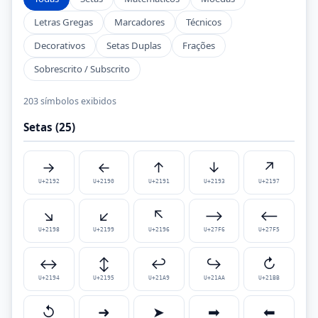
Letras Gregas
Marcadores
Técnicos
Decorativos
Setas Duplas
Frações
Sobrescrito / Subscrito
203 símbolos exibidos
Setas (25)
→
←
↑
↓
↗
U+2192
U+2190
U+2191
U+2193
U+2197
↘
↙
↖
⟶
⟵
U+2198
U+2199
U+2196
U+27F6
U+27F5
↔
↕
↩
↪
↻
U+2194
U+2195
U+21A9
U+21AA
U+21BB
↺
➜
➤
➡
⬅