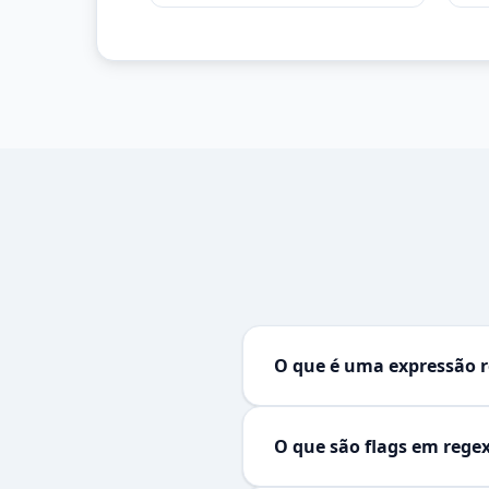
O que é uma expressão r
Uma
expressão regular
(regex
programação e editores de texto 
O que são flags em rege
definido.