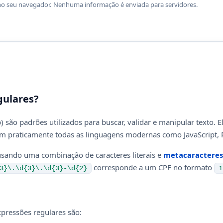
no seu navegador. Nenhuma informação é enviada para servidores.
gulares?
 são padrões utilizados para buscar, validar e manipular texto.
 praticamente todas as linguagens modernas como JavaScript, Py
sando uma combinação de caracteres literais e
metacaracteres
corresponde a um CPF no formato
3}\.\d{3}\.\d{3}-\d{2}
1
pressões regulares são: