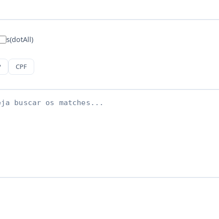
s
(dotAll)
P
CPF