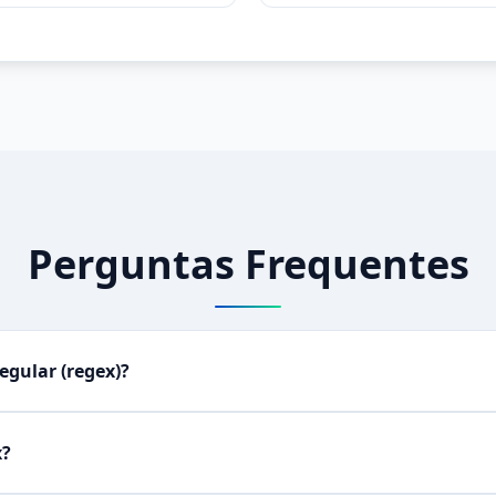
Perguntas Frequentes
egular (regex)?
 ou regexp) é uma sequência de caracteres que define um padrão
para encontrar, validar, substituir ou extrair partes de uma str
x?