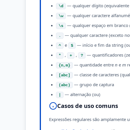
— qualquer dígito (equivalente
\d
— qualquer caractere alfanuméri
\w
— qualquer espaço em branco (e
\s
— qualquer caractere (exceto no
.
e
— início e fim da string (o
^
$
,
,
— quantificadores (z
*
+
?
— quantidade entre
n
e
m
r
{n,m}
— classe de caracteres (qua
[abc]
— grupo de captura
(abc)
— alternação (ou)
|
Casos de uso comuns
Expressões regulares são amplamente ut