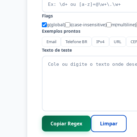
Flags
g
(global)
i
(case-insensitive)
m
(multiline)
Exemplos prontos
Email
Telefone BR
IPv4
URL
CE
Texto de teste
Copiar Regex
Limpar