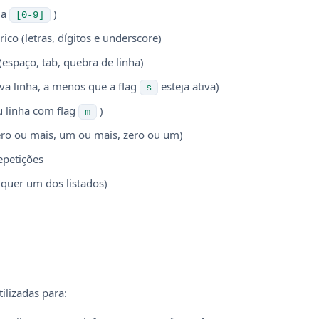
 a
)
[0-9]
co (letras, dígitos e underscore)
spaço, tab, quebra de linha)
va linha, a menos que a flag
esteja ativa)
s
u linha com flag
)
m
ero ou mais, um ou mais, zero ou um)
epetições
lquer um dos listados)
ilizadas para: