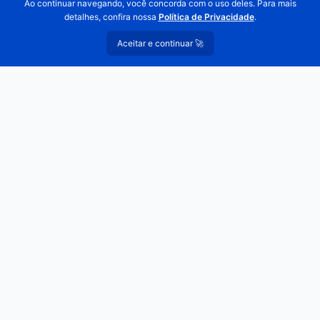
Ao continuar navegando, você concorda com o uso deles. Para mais
Anti-DDoS Incluso
detalhes, confira nossa
Política de Privacidade
.
Proteção automática contra ataques DDoS sem custo
Aceitar e continuar 🚀
adicional. Mitigação de camadas 3, 4 e 7 em tempo
real.
Suporte 24/7
Equipe técnica especializada disponível todos os
dias, a qualquer hora. Técnicos reais, sem respostas
automáticas.