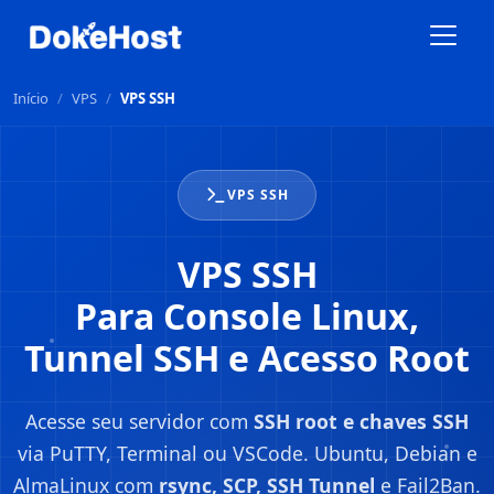
Início
/
VPS
/
VPS SSH
VPS SSH
VPS SSH
Para Console Linux,
Tunnel SSH e Acesso Root
Acesse seu servidor com
SSH root e chaves SSH
via PuTTY, Terminal ou VSCode. Ubuntu, Debian e
AlmaLinux com
rsync, SCP, SSH Tunnel
e Fail2Ban.