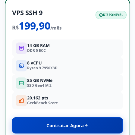
VPS SSH 9
DISPONÍVEL
199,90
R$
/mês
14 GB RAM
DDR 5 ECC
8 vCPU
Ryzen 9 7950X3D
85 GB NVMe
SSD Gen4 M.2
20.162 pts
GeekBench Score
Contratar Agora