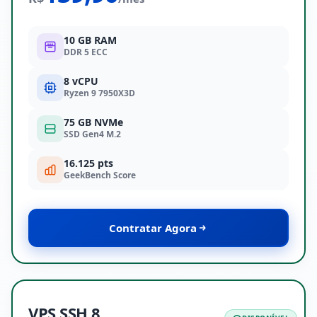
10 GB RAM
DDR 5 ECC
8 vCPU
Ryzen 9 7950X3D
75 GB NVMe
SSD Gen4 M.2
16.125 pts
GeekBench Score
Contratar Agora
VPS SSH 8