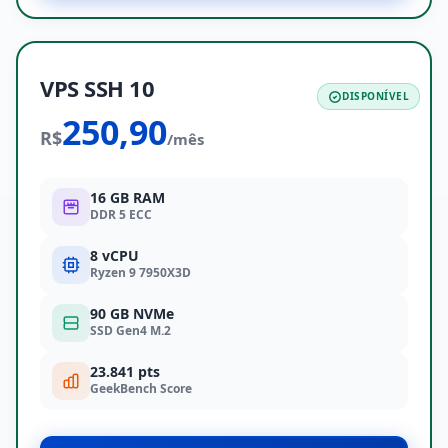
VPS SSH 10
DISPONÍVEL
250,90
R$
/mês
16 GB RAM
DDR 5 ECC
8 vCPU
Ryzen 9 7950X3D
90 GB NVMe
SSD Gen4 M.2
23.841 pts
GeekBench Score