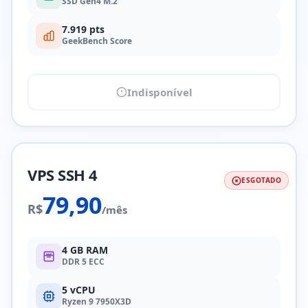
SSD Gen4 M.2
7.919 pts
GeekBench Score
Indisponível
VPS SSH 4
ESGOTADO
79,90
R$
/mês
4 GB RAM
DDR 5 ECC
5 vCPU
Ryzen 9 7950X3D