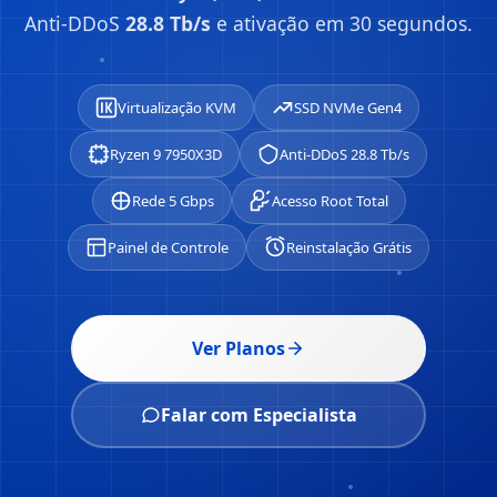
Anti-DDoS
28.8 Tb/s
e ativação em 30 segundos.
Virtualização KVM
SSD NVMe Gen4
Ryzen 9 7950X3D
Anti-DDoS 28.8 Tb/s
Rede 5 Gbps
Acesso Root Total
Painel de Controle
Reinstalação Grátis
Ver Planos
Falar com Especialista