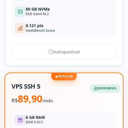
60 GB NVMe
SSD Gen4 M.2
9.121 pts
GeekBench Score
Indisponível
POPULAR
VPS SSH 5
DISPONÍVEL
89,90
R$
/mês
6 GB RAM
DDR 5 ECC