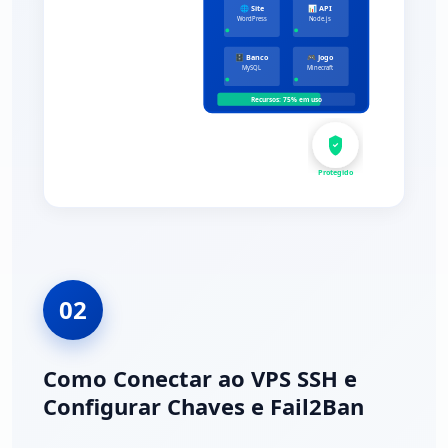
🌐 Site
📊 API
WordPress
Node.js
🗄️ Banco
🎮 Jogo
MySQL
Minecraft
Recursos: 75% em uso
Protegido
02
Como Conectar ao VPS SSH e
Configurar Chaves e Fail2Ban