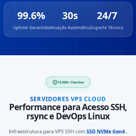
99.6%
30s
24/7
Uptime Garantido
Ativação Automática
Suporte Técnico
13.000+ Clientes
SERVIDORES VPS CLOUD
Performance para Acesso SSH,
rsync e DevOps Linux
Infraestrutura para VPS SSH com
SSD NVMe Gen4
,