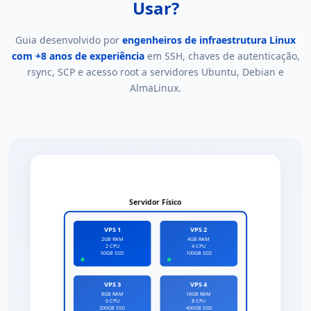
Usar?
Guia desenvolvido por
engenheiros de infraestrutura Linux
com +8 anos de experiência
em SSH, chaves de autenticação,
rsync, SCP e acesso root a servidores Ubuntu, Debian e
AlmaLinux.
Servidor Físico
VPS 1
VPS 2
2GB RAM
4GB RAM
2 CPU
4 CPU
50GB SSD
100GB SSD
VPS 3
VPS 4
8GB RAM
16GB RAM
6 CPU
8 CPU
200GB SSD
400GB SSD