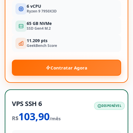
6 vCPU
Ryzen 9 7950X3D
65 GB NVMe
SSD Gen4 M.2
11.209 pts
GeekBench Score
Contratar Agora
VPS SSH 6
DISPONÍVEL
103,90
R$
/mês