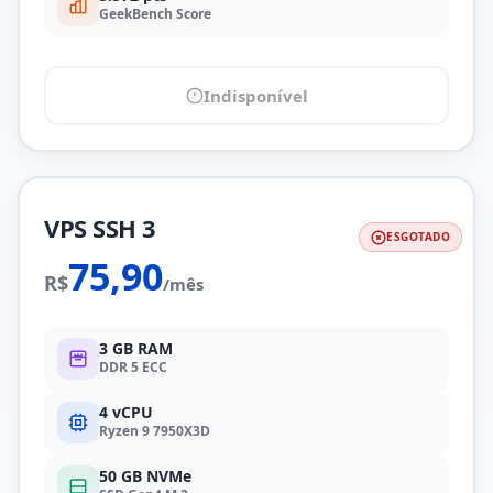
GeekBench Score
Indisponível
VPS SSH 3
ESGOTADO
75,90
R$
/mês
3 GB RAM
DDR 5 ECC
4 vCPU
Ryzen 9 7950X3D
50 GB NVMe