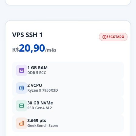
VPS SSH 1
ESGOTADO
20,90
R$
/mês
1 GB RAM
DDR 5 ECC
2 vCPU
Ryzen 9 7950X3D
30 GB NVMe
SSD Gen4 M.2
3.669 pts
GeekBench Score