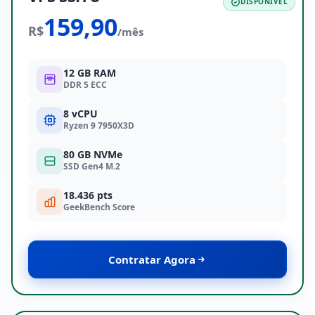
DISPONÍVEL
159,90
R$
/mês
12 GB RAM
DDR 5 ECC
8 vCPU
Ryzen 9 7950X3D
80 GB NVMe
SSD Gen4 M.2
18.436 pts
GeekBench Score
Contratar Agora