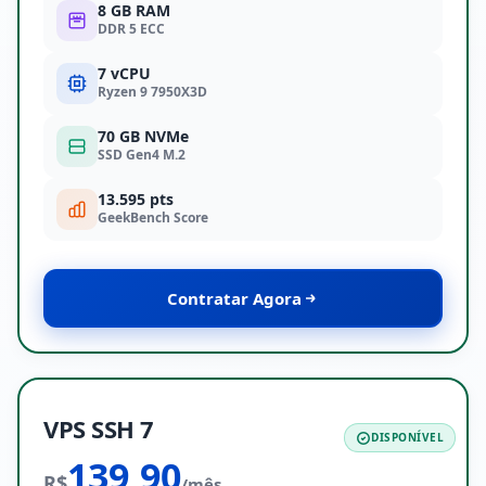
8 GB RAM
DDR 5 ECC
7 vCPU
Ryzen 9 7950X3D
70 GB NVMe
SSD Gen4 M.2
13.595 pts
GeekBench Score
Contratar Agora
VPS SSH 7
DISPONÍVEL
139,90
R$
/mês