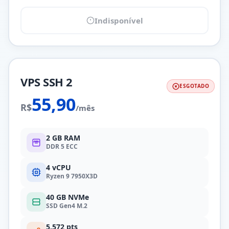
Indisponível
VPS SSH 2
ESGOTADO
55,90
R$
/mês
2 GB RAM
DDR 5 ECC
4 vCPU
Ryzen 9 7950X3D
40 GB NVMe
SSD Gen4 M.2
5.572 pts