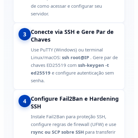
de como acessar e configurar seu
servidor.
Conecte via SSH e Gere Par de
3
Chaves
Use PuTTY (Windows) ou terminal
Linux/macOS:
ssh root@IP
. Gere par de
chaves ED25519 com
ssh-keygen -t
ed25519
e configure autenticação sem
senha.
Configure Fail2Ban e Hardening
4
SSH
Instale Fail2Ban para proteção SSH,
configure regras de firewall (UFW) e use
rsync ou SCP sobre SSH
para transferir