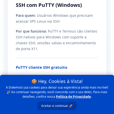
SSH com PuTTY (Windows)
Para quem:
Usuários Windows que precisam
acessar VPS Linux via SSH
Por que funciona:
PuTTY e Termius são clientes
SSH nativos para Windows com suporte a
chaves SSH, sessões salvas e encaminhamento
de porta X11.
PuTTY
cliente SSH gratuito
🍪 Hey, Cookies à Vista!
A DokeHost usa cookies para deixar sua experiência ainda mais incrível!
🎉 Ao continuar navegando, você concorda com o uso deles. Para mais
detalhes, confira nossa
Política de Privacidade
.
Aceitar e continuar 🚀