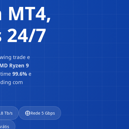
a MT4,
s 24/7
swing trade e
MD Ryzen 9
ptime
99.6%
e
ading com
.8 Tb/s
Rede 5 Gbps
rátis