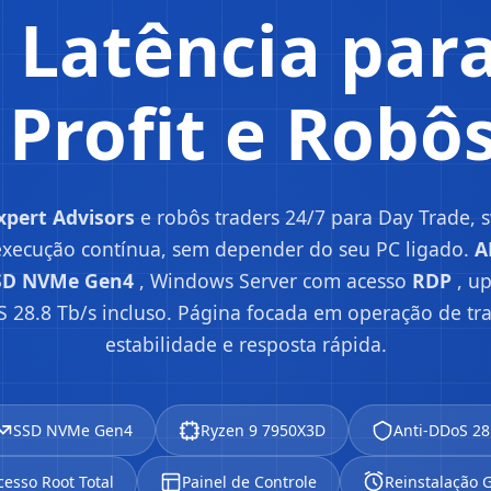
 Latência par
Profit e Robô
xpert Advisors
e robôs traders 24/7 para Day Trade, 
xecução contínua, sem depender do seu PC ligado.
A
SD NVMe Gen4
, Windows Server com acesso
RDP
, u
S 28.8 Tb/s incluso. Página focada em operação de tr
estabilidade e resposta rápida.
SSD NVMe Gen4
Ryzen 9 7950X3D
Anti-DDoS 28
cesso Root Total
Painel de Controle
Reinstalação G