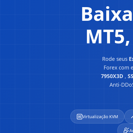
Baixa
MT5, 
Rode seus
E
Forex com e
7950X3D
,
S
Anti-DDo
Virtualização KVM
A