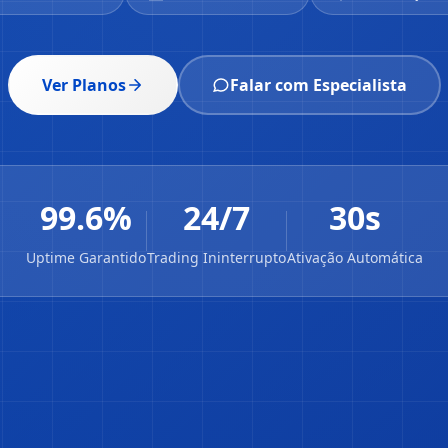
Ver Planos
Falar com Especialista
99.6%
24/7
30s
Uptime Garantido
Trading Ininterrupto
Ativação Automática