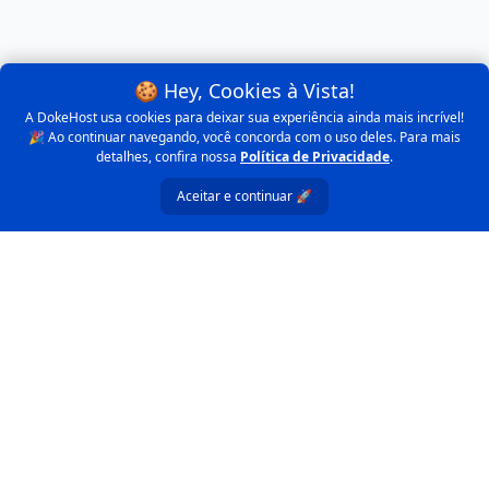
🍪 Hey, Cookies à Vista!
A DokeHost usa cookies para deixar sua experiência ainda mais incrível!
🎉 Ao continuar navegando, você concorda com o uso deles. Para mais
detalhes, confira nossa
Política de Privacidade
.
Aceitar e continuar 🚀
Ferramentas Relacionadas