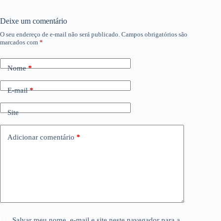
Deixe um comentário
O seu endereço de e-mail não será publicado.
Campos obrigatórios são
marcados com
*
Nome
*
E-mail
*
Site
Adicionar comentário
*
Salvar meu nome, e-mail e site neste navegador para a